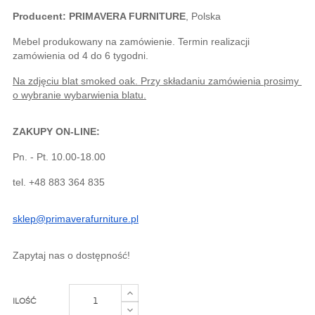
Producent:
PRIMAVERA FURNITURE
, Polska
Mebel produkowany na zamówienie. Termin realizacji 
zamówienia od 4 do 6 tygodni.
Na zdjęciu blat smoked oak. Przy składaniu zamówienia prosimy 
o wybranie wybarwienia blatu.
ZAKUPY ON-LINE:
Pn. - Pt. 10.00-18.00
tel. +48 883 364 835
sklep@primaverafurniture.pl
Zapytaj nas o dostępność!
ILOŚĆ