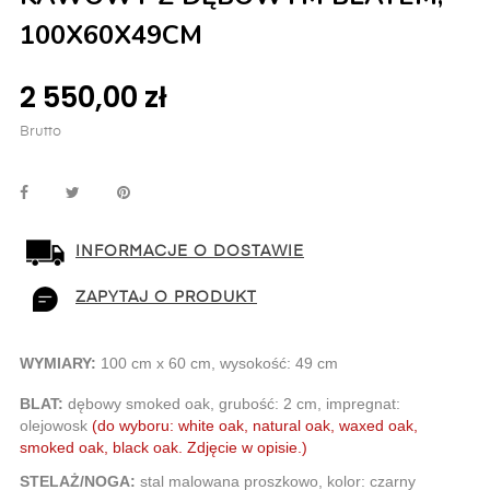
100X60X49CM
2 550,00 zł
Brutto
INFORMACJE O DOSTAWIE
ZAPYTAJ O PRODUKT
WYMIARY: 
100
 cm x 60 cm, wysokość: 49 cm
BLAT: 
dębowy
 smoked
 oak, grubość: 2 cm, impregnat: 
olejowosk
(do wyboru: white oak, natural oak, waxed oak, 
smoked oak, black oak. Zdjęcie w opisie.)
STELAŻ/NOGA: 
stal malowana proszkowo, kolor: czarny