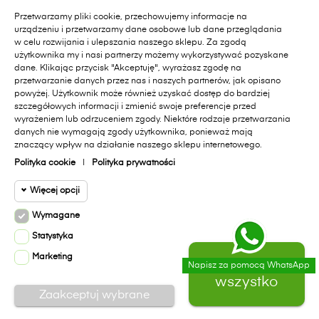
Zapisując się do newslettera wyrażasz zgodę na
Przetwarzamy pliki cookie, przechowujemy informacje na
otrzymywanie informacji handlowych od Primavera Furniture Sp. z
urządzeniu i przetwarzamy dane osobowe lub dane przeglądania
o.o. 11-010 Barczewo, Dąbrówka Mała 18 A.. Pamiętaj, zgoda jest
w celu rozwijania i ulepszania naszego sklepu. Za zgodą
dobrowolna i masz prawo cofnąć zgodę w każdym czasie oraz
użytkownika my i nasi partnerzy możemy wykorzystywać pozyskane
prawo dostępu do danych, sprostowania, usunięcia lub
dane. Klikając przycisk "Akceptuję", wyrażasz zgodę na
ograniczenia przetwarzania, prawo wniesienia skargi do organu
przetwarzanie danych przez nas i naszych partnerów, jak opisano
nadzorczego lub przeniesienia danych. Administratorem Państwa
powyżej. Użytkownik może również uzyskać dostęp do bardziej
danych jest Primavera Furniture Sp. z o.o. 11-010 Barczewo,
szczegółowych informacji i zmienić swoje preferencje przed
Dąbrówka Mała 18A.. Administrator przetwarza dane zgodnie z
wyrażeniem lub odrzuceniem zgody. Niektóre rodzaje przetwarzania
danych nie wymagają zgody użytkownika, ponieważ mają
Polityką Prywatności sklepu internetowego
[dostępną na stronie]
i
znaczący wpływ na działanie naszego sklepu internetowego.
polityką ochrony danych w Primavera Furniture Sp. z o.o.
[dostępną na stronie]
.
Polityka cookie
|
Polityka prywatności
Więcej opcji
Facebook
Instagram
Wymagane
Cookie funkcjonalne
Wymagane
Statystyka
Wymagane pliki cookie oraz cookie
Marketing
Cookie
Zaakceptuj
HttpOnly. Pliki cookie wymagane do
Napisz za pomocą WhatsApp
Copyright © 2020
Primavera Furniture
All rights reserved.
0
statystyczne
przeglądania witryny i korzystania z jej
wszystko
Realizacja:
virtualmedia.pl
podstawowych funkcji. Te pliki cookie są
Zaakceptuj wybrane
wymagane do prawidłowego działania
Cookie
witryny.