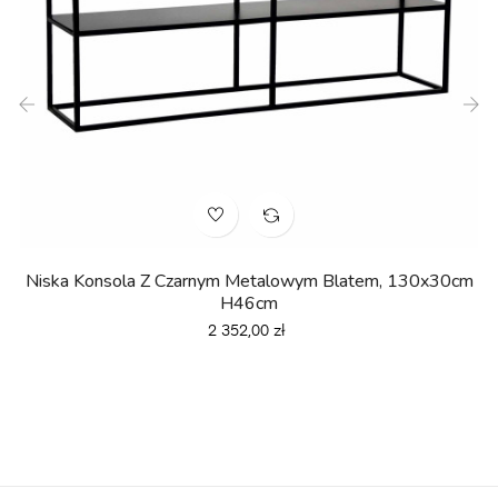
‹
›
Niska Konsola Z Czarnym Metalowym Blatem, 130x30cm
H46cm
Cena
2 352,00 zł