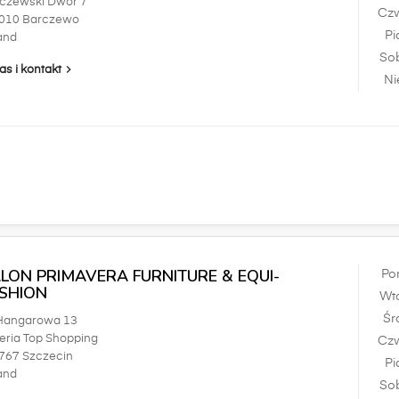
czewski Dwór 7
Czw
010 Barczewo
Pi
and
So

as i kontakt
Ni
LON PRIMAVERA FURNITURE & EQUI-
Po
SHION
Wt
Śr
 Hangarowa 13
eria Top Shopping
Czw
767 Szczecin
Pi
and
So