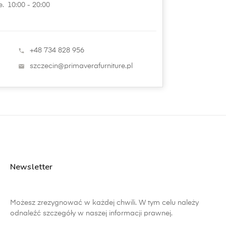
e.
10:00 - 20:00
+48 734 828 956

szczecin@primaverafurniture.pl

Newsletter
Możesz zrezygnować w każdej chwili. W tym celu należy
odnaleźć szczegóły w naszej informacji prawnej.