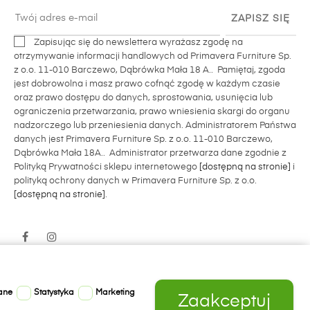
ZAPISZ SIĘ
Zapisując się do newslettera wyrażasz zgodę na
otrzymywanie informacji handlowych od Primavera Furniture Sp.
z o.o. 11-010 Barczewo, Dąbrówka Mała 18 A.. Pamiętaj, zgoda
jest dobrowolna i masz prawo cofnąć zgodę w każdym czasie
oraz prawo dostępu do danych, sprostowania, usunięcia lub
ograniczenia przetwarzania, prawo wniesienia skargi do organu
nadzorczego lub przeniesienia danych. Administratorem Państwa
danych jest Primavera Furniture Sp. z o.o. 11-010 Barczewo,
Dąbrówka Mała 18A.. Administrator przetwarza dane zgodnie z
Polityką Prywatności sklepu internetowego
[dostępną na stronie]
i
polityką ochrony danych w Primavera Furniture Sp. z o.o.
[dostępną na stronie]
.
Facebook
Instagram
ane
Statystyka
Marketing
Zaakceptuj