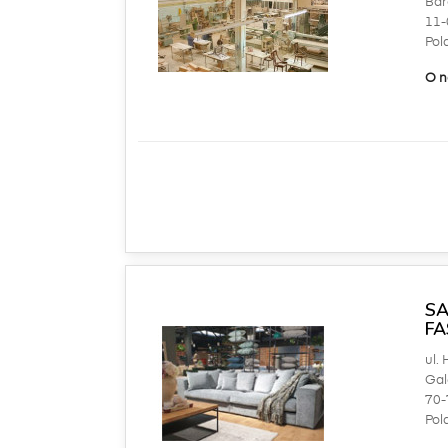
Bar
11-
Pol
O n
SA
FA
ul.
Gal
70-
Pol