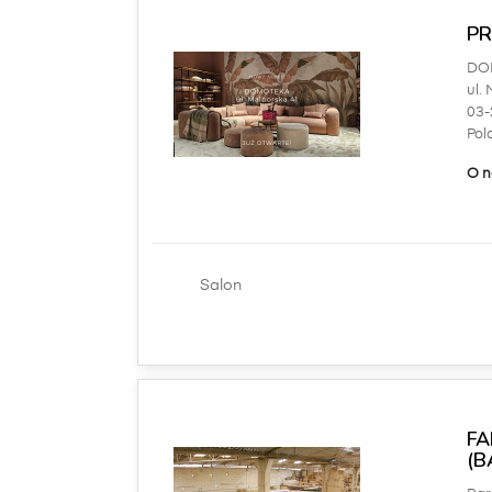
P
DO
ul.
03
Pol
O n
Salon
FA
(