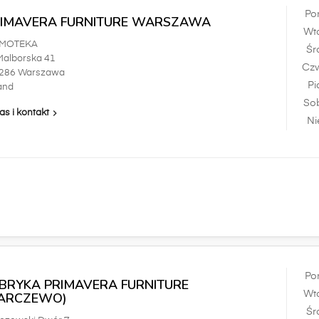
Po
RIMAVERA FURNITURE WARSZAWA
Wt
MOTEKA
Śr
 Malborska 41
Czw
-286 Warszawa
Pi
and
So

as i kontakt
Ni
Po
BRYKA PRIMAVERA FURNITURE
Wt
BARCZEWO)
Śr