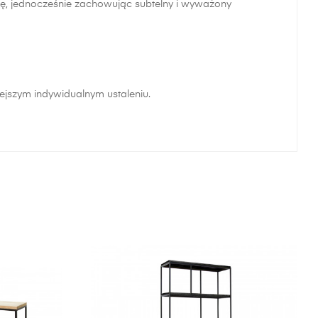
gę, jednocześnie zachowując subtelny i wyważony
ejszym indywidualnym ustaleniu.