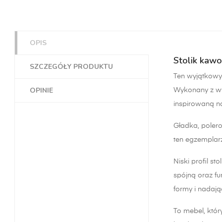
OPIS
Stolik ka
SZCZEGÓŁY PRODUKTU
Ten wyjątkowy
OPINIE
Wykonany z wy
inspirowaną na
Gładka, polero
ten egzemplarz
Niski profil 
spójną oraz f
formy i nadają
To mebel, któr