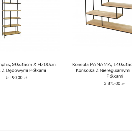
phis, 90x35cm X H200cm,
Konsola PANAMA, 140x35c
ł Z Dębowymi Półkami
Konsolka Z Nieregularnym
Półkami
Cena
5 190,00 zł
Cena
3 875,00 zł