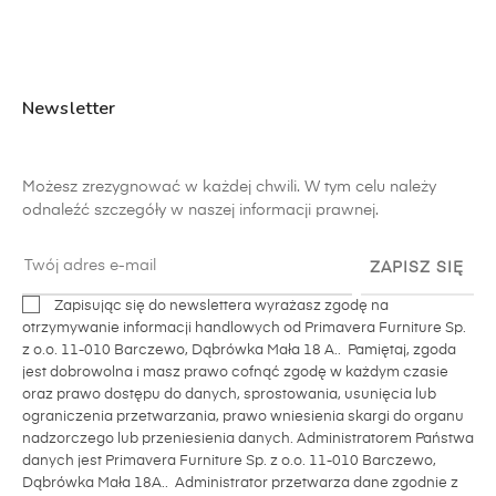
Newsletter
Możesz zrezygnować w każdej chwili. W tym celu należy
odnaleźć szczegóły w naszej informacji prawnej.
ZAPISZ SIĘ
Zapisując się do newslettera wyrażasz zgodę na
otrzymywanie informacji handlowych od Primavera Furniture Sp.
z o.o. 11-010 Barczewo, Dąbrówka Mała 18 A.. Pamiętaj, zgoda
jest dobrowolna i masz prawo cofnąć zgodę w każdym czasie
oraz prawo dostępu do danych, sprostowania, usunięcia lub
ograniczenia przetwarzania, prawo wniesienia skargi do organu
nadzorczego lub przeniesienia danych. Administratorem Państwa
danych jest Primavera Furniture Sp. z o.o. 11-010 Barczewo,
Dąbrówka Mała 18A.. Administrator przetwarza dane zgodnie z