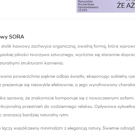
wowy SORA
 stolik kawowy zachwyca organiczną, owalną formą, która wprow
sokiej jakości tworzywa sztucznego, wyróżnia się starannie dop
turalnymi strukturami kamienia.
wana powierzchnia pięknie odbija światło, eksponując subtelny rysu
 prezentuje się niezwykle efektownie, a jego wyrafinowany charak
stolika sprawia, że znakomicie komponuje się z nowoczesnymi sof
unkcjonalną przestrzeń do codziennego relaksu. Opływowa sylwetk
c aranżacji bardziej naturalny rytm.
y łączy współczesny minimalizm z elegancją natury. Świetnie odnajd