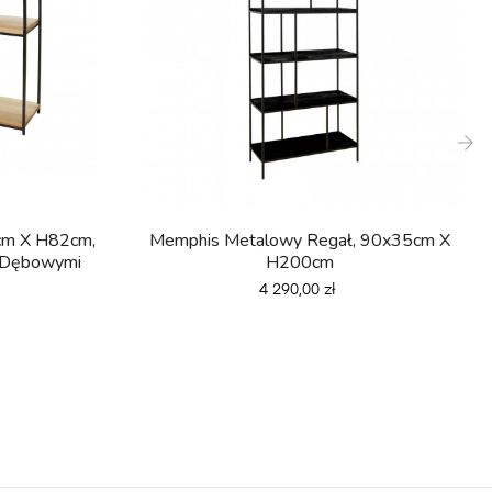
›
m X H82cm,
Memphis Metalowy Regał, 90x35cm X
i Dębowymi
H200cm
Cena
4 290,00 zł