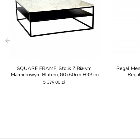
‹
SQUARE FRAME, Stolik Z Białym,
Regał Mem
Marmurowym Blatem, 80x80cm H38cm
Rega
Cena
5 379,00 zł