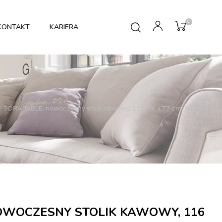
0
KONTAKT
KARIERA
SORA TABLE, nowoczesny stolik kawowy, 116 cm x 77 cm, h28 cm
OWOCZESNY STOLIK KAWOWY, 116