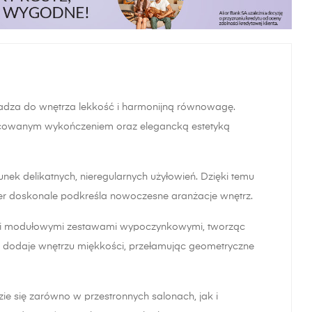
adza do wnętrza lekkość i harmonijną równowagę.
racowanym wykończeniem oraz elegancką estetyką
nek delikatnych, nieregularnych użyłowień. Dzięki temu
ter doskonale podkreśla nowoczesne aranżacje wnętrz.
ami i modułowymi zestawami wypoczynkowymi, tworząc
a dodaje wnętrzu miękkości, przełamując geometryczne
zie się zarówno w przestronnych salonach, jak i