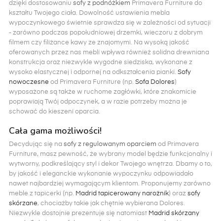
dzięki dostosowaniu
sofy z podnóżkiem
Primavera Furniture do
kształtu Twojego ciała. Dowolność ustawienia mebla
wypoczynkowego świetnie sprawdza się w zależności od sytuacji
- zarówno podczas popołudniowej drzemki, wieczoru z dobrym
filmem czy filiżance kawy ze znajomymi. Na wysoką jakość
oferowanych przez nas mebli wpływa również solidna drewniana
konstrukcja oraz niezwykle wygodne siedziska, wykonane z
wysoko elastycznej i odpornej na odkształcenia pianki.
Sofy
nowoczesne
od Primavera Furniture (np.
Sofa Dolores
)
wyposażone są także w ruchome zagłówki, które znakomicie
poprawiają Twój odpoczynek, a w razie potrzeby można je
schować do kieszeni oparcia.
Cała gama możliwości!
Decydując się na
sofy z regulowanym oparciem
od Primavera
Furniture, masz pewność, że wybrany model będzie funkcjonalny i
wytworny, podkreślający styl i dekor Twojego wnętrza. Dbamy o to,
by jakość i eleganckie wykonanie wypoczynku odpowiadało
nawet najbardziej wymagającym klientom. Proponujemy zarówno
meble z tapicerki (np.
Madrid tapicerowany narożnik
) oraz
sofy
skórzane
, chociażby takie jak chętnie wybierana Dolores.
Niezwykle dostojnie prezentuje się natomiast
Madrid skórzany