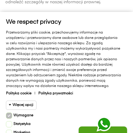
odnaleźć szczegóły w naszej informacji prawnej.
ZAPISZ SIĘ
We respect privacy
Zapisując się do newslettera wyrażasz zgodę na
Przetwarzamy pliki cookie, przechowujemy informacje na
otrzymywanie informacji handlowych od Primavera Furniture Sp. z
urządzeniu i przetwarzamy dane osobowe lub dane przeglądania
o.o. 11-010 Barczewo, Dąbrówka Mała 18 A.. Pamiętaj, zgoda jest
w celu rozwijania i ulepszania naszego sklepu. Za zgodą
dobrowolna i masz prawo cofnąć zgodę w każdym czasie oraz
użytkownika my i nasi partnerzy możemy wykorzystywać pozyskane
prawo dostępu do danych, sprostowania, usunięcia lub
dane. Klikając przycisk "Akceptuję", wyrażasz zgodę na
ograniczenia przetwarzania, prawo wniesienia skargi do organu
przetwarzanie danych przez nas i naszych partnerów, jak opisano
nadzorczego lub przeniesienia danych. Administratorem Państwa
powyżej. Użytkownik może również uzyskać dostęp do bardziej
danych jest Primavera Furniture Sp. z o.o. 11-010 Barczewo,
szczegółowych informacji i zmienić swoje preferencje przed
Dąbrówka Mała 18A.. Administrator przetwarza dane zgodnie z
wyrażeniem lub odrzuceniem zgody. Niektóre rodzaje przetwarzania
danych nie wymagają zgody użytkownika, ponieważ mają
Polityką Prywatności sklepu internetowego
[dostępną na stronie]
i
znaczący wpływ na działanie naszego sklepu internetowego.
polityką ochrony danych w Primavera Furniture Sp. z o.o.
[dostępną na stronie]
.
Polityka cookie
|
Polityka prywatności
Więcej opcji
Facebook
Instagram
Wymagane
Cookie funkcjonalne
Wymagane
Statystyka
Wymagane pliki cookie oraz cookie
Marketing