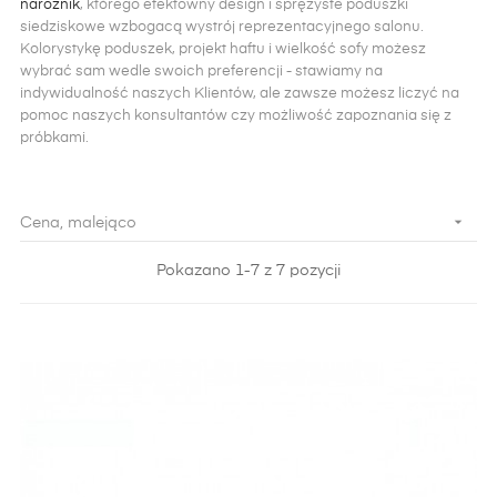
narożnik
, którego efektowny design i sprężyste poduszki
siedziskowe wzbogacą wystrój reprezentacyjnego salonu.
Kolorystykę poduszek, projekt haftu i wielkość sofy możesz
wybrać sam wedle swoich preferencji - stawiamy na
indywidualność naszych Klientów, ale zawsze możesz liczyć na
pomoc naszych konsultantów czy możliwość zapoznania się z
próbkami.

Cena, malejąco
Pokazano 1-7 z 7 pozycji