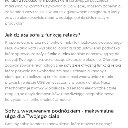
kanapy z rozkładanym podnóżkiem
sprawią, że poczujesz
maksymalny komfort użytkowania. Co więcej, możemy zapewnić,
że komfort zawsze idzie w parze z gustownym designem, o który
zawsze pieczołowicie dbamy, nadając pełnię stylu naszym
produktom.
Jak działa sofa z funkcją relaks?
Proponowana przez nas funkcja mebli to możliwość swobodnego
regulowania kąta i wysokości oparcia oraz ustawienia podnóżka,
która sprawia, że
sofy z funkcją relax
idealnie dopasowują się do
pozycji Twojego ciała, przynosząc skuteczne ukojenie. Oferujemy
zaawansowane technologicznie
sofy z elektryczną funkcją relaks
,
która pozwala na swobodną zmianę ustawienia kanapy z
siedzącej na półleżącą bez konieczności wstawania z mebla -
przycisk i wejście USB umieszczamy w podłokietniku. Nasz
mechanizm jest łatwy w obsłudze, a sensory elektryczne czule
reagują na dotyk domowników, umożliwiając bezproblemowe
korzystanie z funkcjonalności mebla.
Sofy z wysuwanym podnóżkiem - maksymalna
ulga dla Twojego ciała
Cenimy sobie komfort i zadowolenie, które możesz osiągnąć