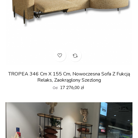
TROPEA 346 Cm X 155 Cm, Nowoczesna Sofa Z Fukcją
Relaks, Zaokrąglony Szezlong
Cena
17 276,00 zł
Od
-25%