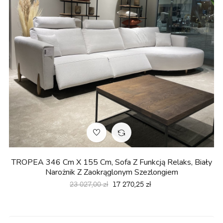
TROPEA 346 Cm X 155 Cm, Sofa Z Funkcją Relaks, Biały
Narożnik Z Zaokrąglonym Szezlongiem
Cena
Cena
23 027,00 zł
17 270,25 zł
podstawowa