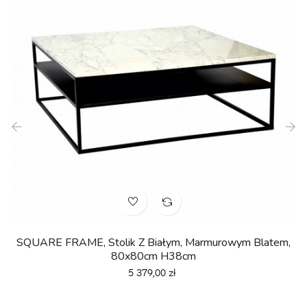
‹
›
SQUARE FRAME, Stolik Z Białym, Marmurowym Blatem,
80x80cm H38cm
Cena
5 379,00 zł