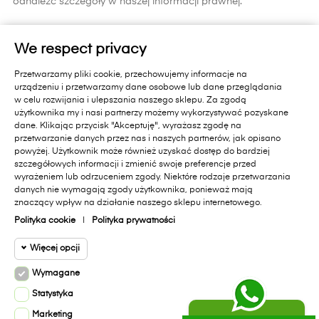
odnaleźć szczegóły w naszej informacji prawnej.
ZAPISZ SIĘ
We respect privacy
Zapisując się do newslettera wyrażasz zgodę na
Przetwarzamy pliki cookie, przechowujemy informacje na
otrzymywanie informacji handlowych od Primavera Furniture Sp. z
urządzeniu i przetwarzamy dane osobowe lub dane przeglądania
o.o. 11-010 Barczewo, Dąbrówka Mała 18 A.. Pamiętaj, zgoda jest
w celu rozwijania i ulepszania naszego sklepu. Za zgodą
dobrowolna i masz prawo cofnąć zgodę w każdym czasie oraz
użytkownika my i nasi partnerzy możemy wykorzystywać pozyskane
prawo dostępu do danych, sprostowania, usunięcia lub
dane. Klikając przycisk "Akceptuję", wyrażasz zgodę na
ograniczenia przetwarzania, prawo wniesienia skargi do organu
przetwarzanie danych przez nas i naszych partnerów, jak opisano
nadzorczego lub przeniesienia danych. Administratorem Państwa
powyżej. Użytkownik może również uzyskać dostęp do bardziej
danych jest Primavera Furniture Sp. z o.o. 11-010 Barczewo,
szczegółowych informacji i zmienić swoje preferencje przed
Dąbrówka Mała 18A.. Administrator przetwarza dane zgodnie z
wyrażeniem lub odrzuceniem zgody. Niektóre rodzaje przetwarzania
danych nie wymagają zgody użytkownika, ponieważ mają
Polityką Prywatności sklepu internetowego
[dostępną na stronie]
i
znaczący wpływ na działanie naszego sklepu internetowego.
polityką ochrony danych w Primavera Furniture Sp. z o.o.
[dostępną na stronie]
.
Polityka cookie
|
Polityka prywatności
Więcej opcji
Facebook
Instagram
Wymagane
Cookie funkcjonalne
Wymagane
Statystyka
Wymagane pliki cookie oraz cookie
Marketing