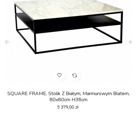
‹
›
SQUARE FRAME, Stolik Z Białym, Marmurowym Blatem,
80x80cm H38cm
Cena
5 379,00 zł