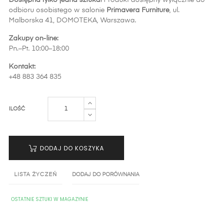
Dostępna tylko jedna sztuka!
Produkt dostępny wyłącznie do
odbioru osobistego w salonie
Primavera Furniture
, ul.
Malborska 41, DOMOTEKA, Warszawa.
Zakupy on-line:
Pn.–Pt. 10:00–18:00
Kontakt:
+48 883 364 835
ILOŚĆ
DODAJ DO KOSZYKA
LISTA ŻYCZEŃ
DODAJ DO PORÓWNANIA
OSTATNIE SZTUKI W MAGAZYNIE