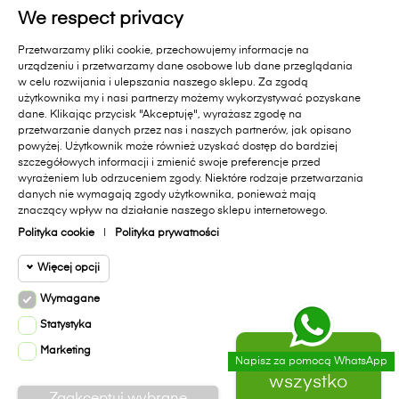
ZAPISZ SIĘ
We respect privacy
Zapisując się do newslettera wyrażasz zgodę na
Przetwarzamy pliki cookie, przechowujemy informacje na
otrzymywanie informacji handlowych od Primavera Furniture Sp. z
urządzeniu i przetwarzamy dane osobowe lub dane przeglądania
o.o. 11-010 Barczewo, Dąbrówka Mała 18 A.. Pamiętaj, zgoda jest
w celu rozwijania i ulepszania naszego sklepu. Za zgodą
dobrowolna i masz prawo cofnąć zgodę w każdym czasie oraz
użytkownika my i nasi partnerzy możemy wykorzystywać pozyskane
prawo dostępu do danych, sprostowania, usunięcia lub
dane. Klikając przycisk "Akceptuję", wyrażasz zgodę na
ograniczenia przetwarzania, prawo wniesienia skargi do organu
przetwarzanie danych przez nas i naszych partnerów, jak opisano
nadzorczego lub przeniesienia danych. Administratorem Państwa
powyżej. Użytkownik może również uzyskać dostęp do bardziej
danych jest Primavera Furniture Sp. z o.o. 11-010 Barczewo,
szczegółowych informacji i zmienić swoje preferencje przed
Dąbrówka Mała 18A.. Administrator przetwarza dane zgodnie z
wyrażeniem lub odrzuceniem zgody. Niektóre rodzaje przetwarzania
danych nie wymagają zgody użytkownika, ponieważ mają
Polityką Prywatności sklepu internetowego
[dostępną na stronie]
i
znaczący wpływ na działanie naszego sklepu internetowego.
polityką ochrony danych w Primavera Furniture Sp. z o.o.
[dostępną na stronie]
.
Polityka cookie
|
Polityka prywatności
Więcej opcji
Facebook
Instagram
Wymagane
Cookie funkcjonalne
Wymagane
Statystyka
Wymagane pliki cookie oraz cookie
Marketing
Cookie
Zaakceptuj
HttpOnly. Pliki cookie wymagane do
Napisz za pomocą WhatsApp
Copyright © 2020
Primavera Furniture
All rights reserved.
0
statystyczne
przeglądania witryny i korzystania z jej
wszystko
Realizacja:
virtualmedia.pl
podstawowych funkcji. Te pliki cookie są