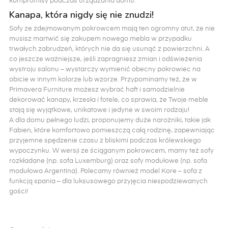
kompromisy podczas urządzania domu.
Kanapa, która nigdy się nie znudzi!
Sofy ze zdejmowanym pokrowcem mają ten ogromny atut, że nie
musisz martwić się zakupem nowego mebla w przypadku
trwałych zabrudzeń, których nie da się usunąć z powierzchni. A
co jeszcze ważniejsze, jeśli zapragniesz zmian i odświeżenia
wystroju salonu – wystarczy wymienić obecny pokrowiec na
obicie w innym kolorze lub wzorze. Przypominamy też, że w
Primavera Furniture możesz wybrać haft i samodzielnie
dekorować kanapy, krzesła i fotele, co sprawia, że Twoje meble
stają się wyjątkowe, unikatowe i jedyne w swoim rodzaju!
A dla domu pełnego ludzi, proponujemy duże narożniki, takie jak
Fabien, które komfortowo pomieszczą całą rodzinę, zapewniając
przyjemne spędzenie czasu z bliskimi podczas królewskiego
wypoczynku. W wersji ze ściąganym pokrowcem, mamy też sofy
rozkładane (np. sofa Luxemburg) oraz sofy modułowe (np. sofa
modułowa Argentina). Polecamy również model Kore – sofa z
funkcją spania – dla luksusowego przyjęcia niespodziewanych
gości!