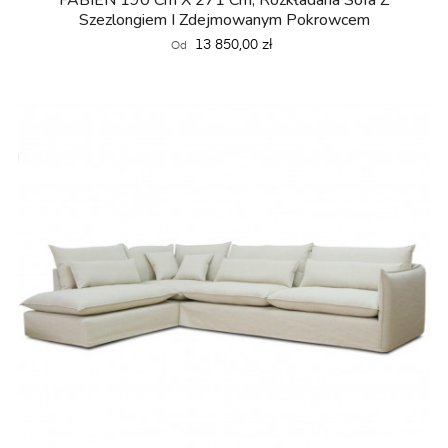
FABIEN 190 Cm X 271 Cm, Rozkładana Sofa Z
Szezlongiem I Zdejmowanym Pokrowcem
Cena
13 850,00 zł
Od