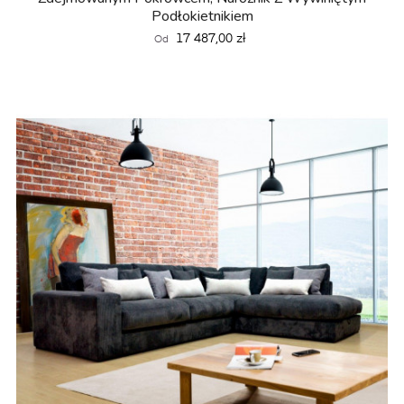
Podłokietnikiem
Cena
17 487,00 zł
Od