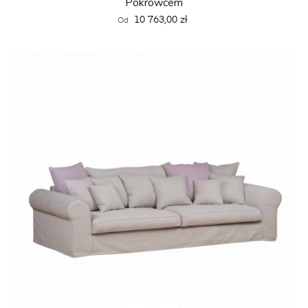
Pokrowcem
Cena
10 763,00 zł
Od