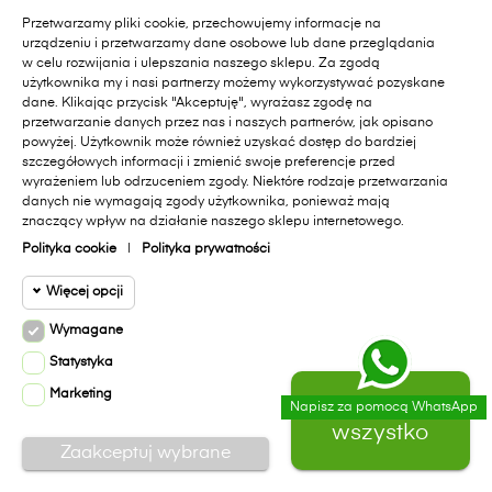
Przetwarzamy pliki cookie, przechowujemy informacje na
urządzeniu i przetwarzamy dane osobowe lub dane przeglądania
w celu rozwijania i ulepszania naszego sklepu. Za zgodą
użytkownika my i nasi partnerzy możemy wykorzystywać pozyskane
dane. Klikając przycisk "Akceptuję", wyrażasz zgodę na
przetwarzanie danych przez nas i naszych partnerów, jak opisano
powyżej. Użytkownik może również uzyskać dostęp do bardziej
szczegółowych informacji i zmienić swoje preferencje przed
PURE 263 Cm, Sofa Ze Zdejmowanym Obiciem
wyrażeniem lub odrzuceniem zgody. Niektóre rodzaje przetwarzania
Cena
9 933,00 zł
Od
danych nie wymagają zgody użytkownika, ponieważ mają
znaczący wpływ na działanie naszego sklepu internetowego.
Polityka cookie
|
Polityka prywatności
WYPRZEDAŻ!
Więcej opcji
Wymagane
Cookie funkcjonalne
Wymagane
Statystyka
Wymagane pliki cookie oraz cookie
Marketing
Cookie
Zaakceptuj
HttpOnly. Pliki cookie wymagane do
Napisz za pomocą WhatsApp
0
statystyczne
przeglądania witryny i korzystania z jej
wszystko
podstawowych funkcji. Te pliki cookie są
Zaakceptuj wybrane
wymagane do prawidłowego działania
Cookie
witryny.