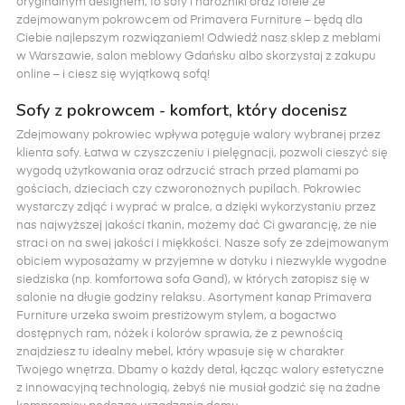
oryginalnym designem, to sofy i narożniki oraz fotele ze
zdejmowanym pokrowcem od Primavera Furniture – będą dla
Ciebie najlepszym rozwiązaniem! Odwiedź nasz sklep z meblami
w Warszawie, salon meblowy Gdańsku albo skorzystaj z zakupu
online – i ciesz się wyjątkową sofą!
Sofy z pokrowcem - komfort, który docenisz
Zdejmowany pokrowiec wpływa potęguje walory wybranej przez
klienta sofy. Łatwa w czyszczeniu i pielęgnacji, pozwoli cieszyć się
wygodą użytkowania oraz odrzucić strach przed plamami po
gościach, dzieciach czy czworonożnych pupilach. Pokrowiec
wystarczy zdjąć i wyprać w pralce, a dzięki wykorzystaniu przez
nas najwyższej jakości tkanin, możemy dać Ci gwarancję, że nie
straci on na swej jakości i miękkości. Nasze sofy ze zdejmowanym
obiciem wyposażamy w przyjemne w dotyku i niezwykle wygodne
siedziska (np. komfortowa sofa Gand), w których zatopisz się w
salonie na długie godziny relaksu. Asortyment kanap Primavera
Furniture urzeka swoim prestiżowym stylem, a bogactwo
dostępnych ram, nóżek i kolorów sprawia, że z pewnością
znajdziesz tu idealny mebel, który wpasuje się w charakter
Twojego wnętrza. Dbamy o każdy detal, łącząc walory estetyczne
z innowacyjną technologią, żebyś nie musiał godzić się na żadne