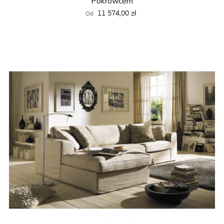
Pokrowcem
Cena
11 574,00 zł
Od