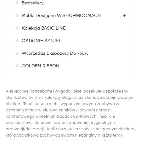
Bestsellery
Meble Dostępne W SHOWROOMACH
Kolekcja BASIC LINE
OSTATNIE SZTUKI
Wyprzedaż Ekspozycji Do -50%
GOLDEN RIBBON
Kierując się potrzebami i wygodą, jakiej oczekuje współczesny
klient, stworzyliśmy kolekcję eleganckich kanap ze zdejmowanym
obiciem. Taka funkcja mebli wypoczynkowych zdobywa w
ostatnich latach wielu zwolenników – bowiem oprócz
komfortowego wypełniania zadań użytkowych, inspiruje
projektantów i domowników do kreowania oryginalnych
aranżacji/dekoracji. Jeśli poszukujesz sofy ze ściąganym obiciem,
która dodatkowo zachwyca swoim niebanalnym kształtem i