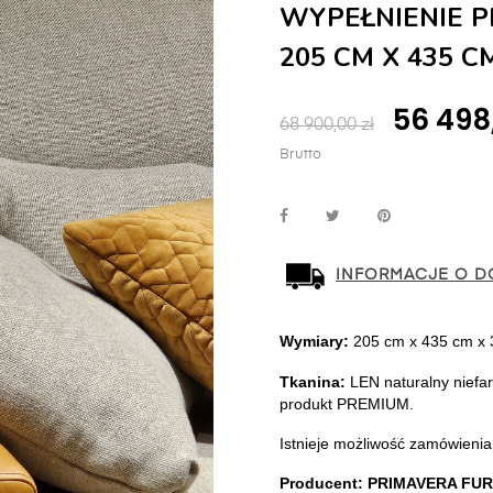
WYPEŁNIENIE P
205 CM X 435 C
56 498,
68 900,00 zł
Brutto
INFORMACJE O D
Wymiary:
 205 cm x 435 cm x 
Tkanina:
 LEN naturalny niefa
produkt PREMIUM.
Istnieje możliwość zamówienia 
Producent: PRIMAVERA FUR