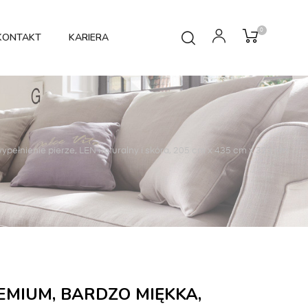
0
KONTAKT
KARIERA
ełnienie pierze, LEN naturalny i skóra, 205 cm x 435 cm x 323 cm
EMIUM, BARDZO MIĘKKA,