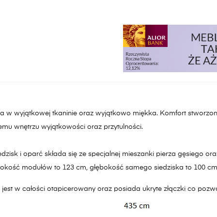
 w wyjątkowej tkaninie oraz wyjątkowo miękka. Komfort stworzony
emu wnętrzu wyjątkowości oraz przytulności.
edzisk i oparć składa się ze specjalnej mieszanki pierza gęsiego ora
bokość modułów to 123 cm, głębokość samego siedziska to 100 cm
jest w całości otapicerowany oraz posiada ukryte złączki co pozw