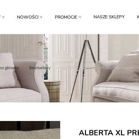
NASZE SKLEPY
Y
NOWOŚCI
PROMOCJE
na główna
Bestsellery
ALBERTA XL PREMIUM, bardzo miękka, wyp
ALBERTA XL PR