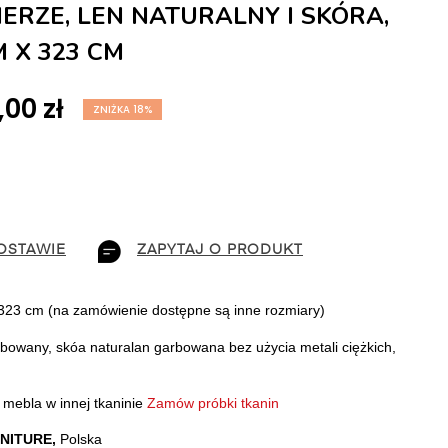
IERZE, LEN NATURALNY I SKÓRA,
M X 323 CM
00 zł
ZNIŻKA 18%
OSTAWIE
ZAPYTAJ O PRODUKT
323 cm (na zamówienie dostępne są inne rozmiary)
rbowany, skóa naturalan garbowana bez użycia metali ciężkich, 
mebla w innej tkaninie 
Zamów próbki tkanin
NITURE,
 Polska