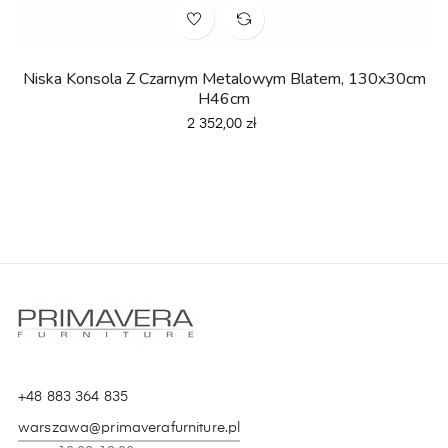
Niska Konsola Z Czarnym Metalowym Blatem, 130x30cm
H46cm
Cena
2 352,00 zł
+48 883 364 835
warszawa@primaverafurniture.pl