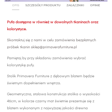
OPIS
SZCZEGÓŁY PRODUKTU
ZAŁĄCZNIKI
OPINIE
Pufa dostępna w również w dowolnych tkaninach oraz
kolorystyce.
Skontaktuj się z nami w celu zamówienia bezpłatnych
próbek tkanin
sklep@primaverafurniture.pl
Pamiętaj by przy składaniu zamówienia wybrać
kolorystykę pufy.
Stolik Primavera Furniture z dębowym blatem będzie
świetnym dopełnieniem wnętrza.
Geometryczna, stalowa konstrukcja stolika o wysokości
46cm, w kolorze czarny mat świetnie prezentuje się z
blatem wykonanym z najwyższej jakości drewna