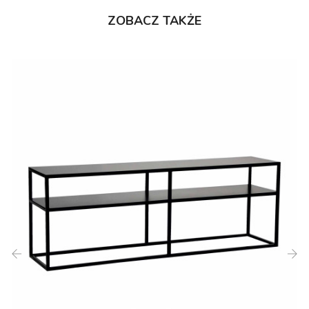
ZOBACZ TAKŻE
‹
›