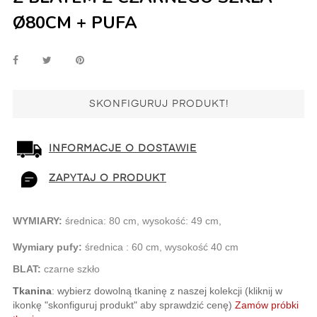
Ø80CM + PUFA
SKONFIGURUJ PRODUKT!
INFORMACJE O DOSTAWIE
ZAPYTAJ O PRODUKT
WYMIARY:
średnica:
8
0 cm, wysokość: 49 cm,
Wymiary pufy:
średnica : 60 cm, wysokość 40 cm
BLAT:
czarne szkło
Tkanina
: wybierz dowolną tkaninę z naszej kolekcji (kliknij w
ikonkę "skonfiguruj produkt" aby sprawdzić cenę)
Zamów próbki