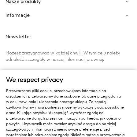
Nasze produkty

Informacje

Newsletter
Możesz zrezygnować w każdej chwili. W tym celu należy
odnaleźć szczegóły w naszej informacji prawnej.
ZAPISZ SIĘ
We respect privacy
Zapisując się do newslettera wyrażasz zgodę na
Przetwarzamy pliki cookie, przechowujemy informacje na
otrzymywanie informacji handlowych od Primavera Furniture Sp. z
urządzeniu i przetwarzamy dane osobowe lub dane przeglądania
o.o. 11-010 Barczewo, Dąbrówka Mała 18 A.. Pamiętaj, zgoda jest
w celu rozwijania i ulepszania naszego sklepu. Za zgodą
dobrowolna i masz prawo cofnąć zgodę w każdym czasie oraz
użytkownika my i nasi partnerzy możemy wykorzystywać pozyskane
prawo dostępu do danych, sprostowania, usunięcia lub
dane. Klikając przycisk "Akceptuję", wyrażasz zgodę na
ograniczenia przetwarzania, prawo wniesienia skargi do organu
przetwarzanie danych przez nas i naszych partnerów, jak opisano
nadzorczego lub przeniesienia danych. Administratorem Państwa
powyżej. Użytkownik może również uzyskać dostęp do bardziej
danych jest Primavera Furniture Sp. z o.o. 11-010 Barczewo,
szczegółowych informacji i zmienić swoje preferencje przed
Dąbrówka Mała 18A.. Administrator przetwarza dane zgodnie z
wyrażeniem lub odrzuceniem zgody. Niektóre rodzaje przetwarzania