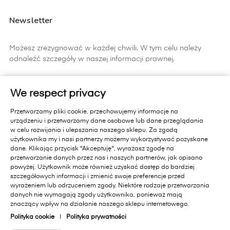
Newsletter
Możesz zrezygnować w każdej chwili. W tym celu należy
odnaleźć szczegóły w naszej informacji prawnej.
ZAPISZ SIĘ
We respect privacy
Zapisując się do newslettera wyrażasz zgodę na
Przetwarzamy pliki cookie, przechowujemy informacje na
otrzymywanie informacji handlowych od Primavera Furniture Sp. z
urządzeniu i przetwarzamy dane osobowe lub dane przeglądania
o.o. 11-010 Barczewo, Dąbrówka Mała 18 A.. Pamiętaj, zgoda jest
w celu rozwijania i ulepszania naszego sklepu. Za zgodą
dobrowolna i masz prawo cofnąć zgodę w każdym czasie oraz
użytkownika my i nasi partnerzy możemy wykorzystywać pozyskane
prawo dostępu do danych, sprostowania, usunięcia lub
dane. Klikając przycisk "Akceptuję", wyrażasz zgodę na
ograniczenia przetwarzania, prawo wniesienia skargi do organu
przetwarzanie danych przez nas i naszych partnerów, jak opisano
nadzorczego lub przeniesienia danych. Administratorem Państwa
powyżej. Użytkownik może również uzyskać dostęp do bardziej
danych jest Primavera Furniture Sp. z o.o. 11-010 Barczewo,
szczegółowych informacji i zmienić swoje preferencje przed
Dąbrówka Mała 18A.. Administrator przetwarza dane zgodnie z
wyrażeniem lub odrzuceniem zgody. Niektóre rodzaje przetwarzania
danych nie wymagają zgody użytkownika, ponieważ mają
Polityką Prywatności sklepu internetowego
[dostępną na stronie]
i
znaczący wpływ na działanie naszego sklepu internetowego.
polityką ochrony danych w Primavera Furniture Sp. z o.o.
[dostępną na stronie]
.
Polityka cookie
|
Polityka prywatności