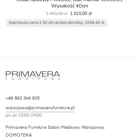
Wysokość 40cm
Cena
Cena
1 450,00 zł
1 015,00 zł
podstawowa
Najniższa cena z 30 dni przed obniżką: 1058.40 zł
+48 883 364 835
warszawa@primaverafurniture.pl
pn-pt 10:00-19:00
Primavera Furniture Salon Meblowy Warszawa,
DOMOTEKA