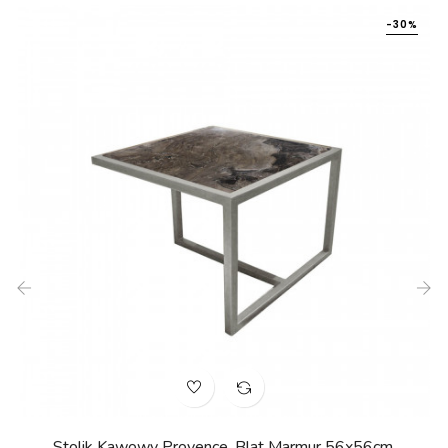
-30%
‹
›
Stolik Kawowy Provence, Blat Marmur 56x56cm,