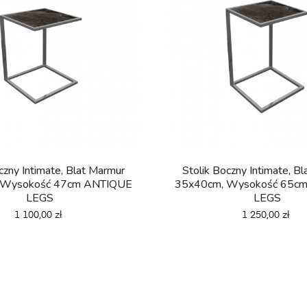
czny Intimate, Blat Marmur
Stolik Boczny Intimate, B
 Wysokość 47cm ANTIQUE
35x40cm, Wysokość 65c
LEGS
LEGS
Cena
Cena
1 100,00 zł
1 250,00 zł