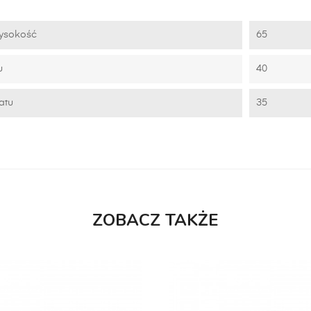
ysokość
65
u
40
atu
35
ZOBACZ TAKŻE