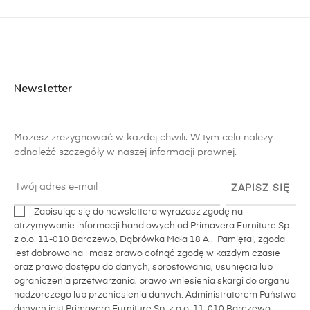
Newsletter
Możesz zrezygnować w każdej chwili. W tym celu należy
odnaleźć szczegóły w naszej informacji prawnej.
ZAPISZ SIĘ
Zapisując się do newslettera wyrażasz zgodę na
otrzymywanie informacji handlowych od Primavera Furniture Sp.
z o.o. 11-010 Barczewo, Dąbrówka Mała 18 A.. Pamiętaj, zgoda
jest dobrowolna i masz prawo cofnąć zgodę w każdym czasie
oraz prawo dostępu do danych, sprostowania, usunięcia lub
ograniczenia przetwarzania, prawo wniesienia skargi do organu
nadzorczego lub przeniesienia danych. Administratorem Państwa
danych jest Primavera Furniture Sp. z o.o. 11-010 Barczewo,