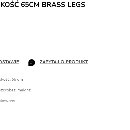
KOŚĆ 65CM BRASS LEGS
OSTAWIE
ZAPYTAJ O PRODUKT
okość: 65 cm
: szarobeż, melanż
otkowany
i