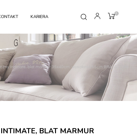
0
KONTAKT
KARIERA
boczny Intimate, blat marmur 35x40cm, wysokość 65cm BRASS LEGS
 INTIMATE, BLAT MARMUR