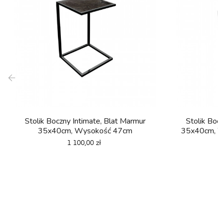
‹
Stolik Boczny Intimate, Blat Marmur
Stolik Bo
35x40cm, Wysokość 47cm
35x40cm,
Cena
1 100,00 zł