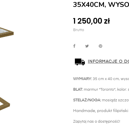
35X40CM, WYSO
1 250,00 zł
Brutto
INFORMACJE O D
WYMIARY:
35
cm x 40 cm, wys
BLAT:
marmur "Toronto"
, kolor
STELAŻ/NOGA:
mosiądz szcz
Handmade, produkt filipińsk
Zapytaj nas o dostępność!