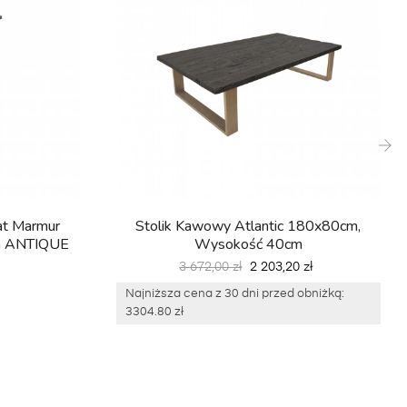
›
lat Marmur
Stolik Kawowy Atlantic 180x80cm,
m ANTIQUE
Wysokość 40cm
Cena
Cena
3 672,00 zł
2 203,20 zł
podstawowa
Najniższa cena z 30 dni przed obniżką:
3304.80 zł