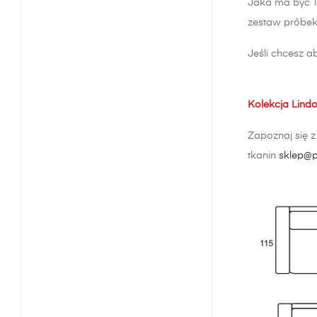
Jaka ma być T
zestaw próbek 
Jeśli chcesz a
Kolekcja Lindo
Zapoznaj się 
tkanin
sklep@p