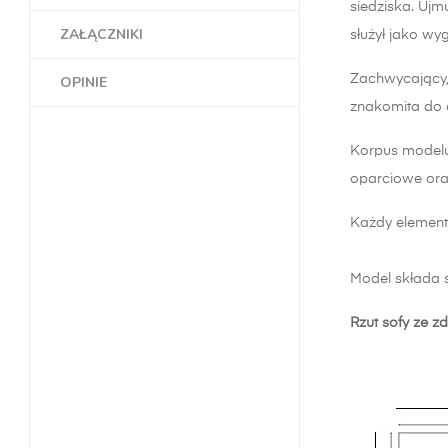
siedziska. Ujm
ZAŁĄCZNIKI
służył jako wy
Zachwycający, 
OPINIE
znakomita do 
Korpus modelu 
oparciowe ora
Każdy element
Model składa 
Rzut sofy ze zd