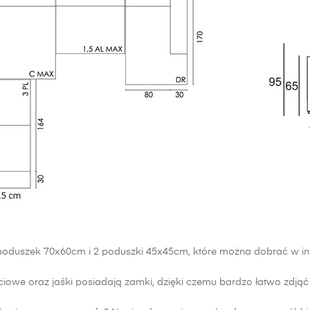
poduszek 70x60cm i 2 poduszki 45x45cm, które można dobrać w in
ciowe oraz jaśki posiadają zamki, dzięki czemu bardzo łatwo zdją