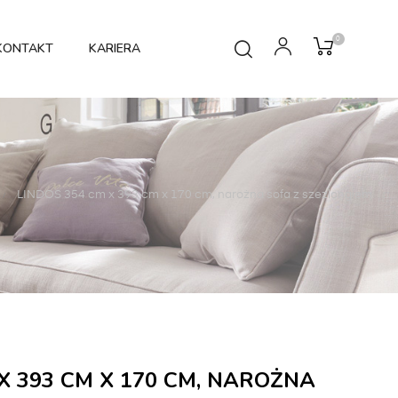
0
KONTAKT
KARIERA
LINDOS 354 cm x 393 cm x 170 cm, narożna sofa z szezlongiem
X 393 CM X 170 CM, NAROŻNA