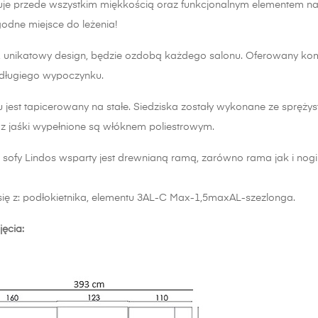
uje przede wszystkim miękkością oraz funkcjonalnym elementem nar
godne miejsce do leżenia!
unikatowy design, będzie ozdobą każdego salonu. Oferowany komfor
długiego wypoczynku.
jest tapicerowany na stałe. Siedziska zostały wykonane ze sprężyst
z jaśki wypełnione są włóknem poliestrowym.
 sofy Lindos wsparty jest drewnianą ramą, zarówno rama jak i nog
się z: podłokietnika, elementu 3AL-C Max-1,5maxAL-szezlonga.
jęcia: