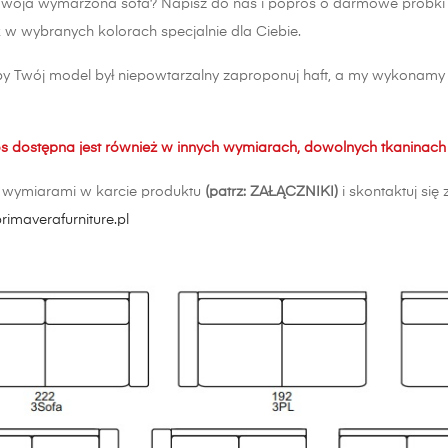
woja wymarzona sofa? Napisz do nas i poproś o darmowe próbki tka
w wybranych kolorach specjalnie dla Ciebie.
by Twój model był niepowtarzalny zaproponuj haft, a my wykonamy g
s dostępna jest również w innych wymiarach, dowolnych tkaninach 
z wymiarami w karcie produktu
(patrz: ZAŁĄCZNIKI)
i skontaktuj si
rimaverafurniture.pl