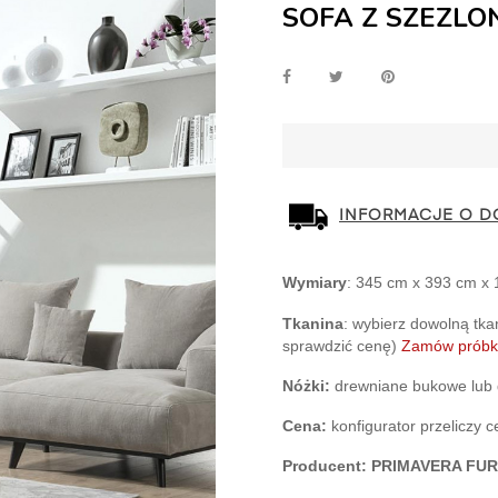
SOFA Z SZEZLO
INFORMACJE O D
Wymiary
: 345 cm x 393 cm x 
Tkanina
: wybierz dowolną tkan
sprawdzić cenę)
Zamów próbki
Nóżki:
 drewniane bukowe lub d
Cena:
 konfigurator przeliczy 
Producent:
PRIMAVERA FUR