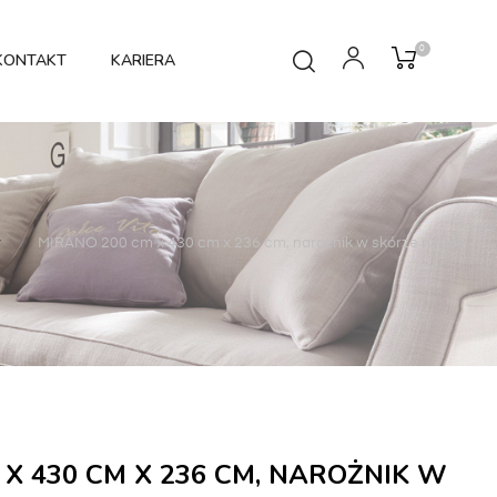
0
KONTAKT
KARIERA
y
MIRANO 200 cm x 430 cm x 236 cm, narożnik w skórze nubuk
 X 430 CM X 236 CM, NAROŻNIK W