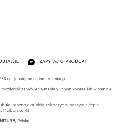
OSTAWIE
ZAPYTAJ O PRODUKT
236 cm (dostępne są inne rozmiary)
 skóra nubuk (istnieje możliwość zamówienia mebla w innym kolorze lub w tkaninie 
nubuku można aktualnie zobaczyć w naszym sklepie
l. Malborska 41
NITURE,
 Polska