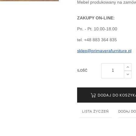
Mebel produkowany na zamówie
ZAKUPY ON-LINE:
Pn. - Pt. 10.00-18.00
tel. +48 883 364 835
sklep@primaverafurniture.pl
ILOŚĆ
DODAJ DO KOSZYK
LISTA ŻYCZEŃ
DODAJ DO