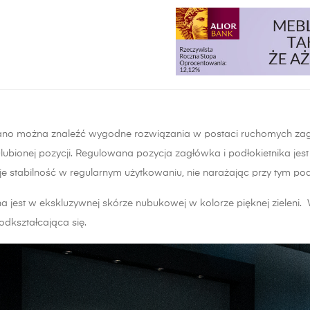
rano można znaleźć wygodne rozwiązania w postaci ruchomych za
lubionej pozycji. Regulowana pozycja zagłówka i podłokietnika jest 
e stabilność w regularnym użytkowaniu, nie narażając przy tym po
 jest w ekskluzywnej skórze nubukowej w kolorze pięknej zieleni.
eodkształcająca się.