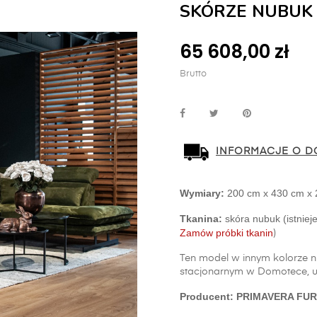
SKÓRZE NUBUK
65 608,00 zł
Brutto
INFORMACJE O D
Wymiary:
 200 cm x 430 cm x 
Tkanina:
Zamów próbki tkanin
)
Ten model w innym kolorze 
stacjonarnym w Domotece, u
Producent: PRIMAVERA FUR