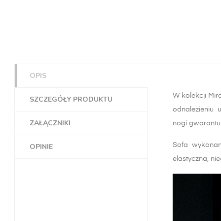
OPIS
W kolekcji Mi
SZCZEGÓŁY PRODUKTU
odnalezieniu u
ZAŁĄCZNIKI
nogi gwarantuj
Sofa wykonana
OPINIE
elastyczna, ni