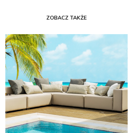
ZOBACZ TAKŻE
‹
›