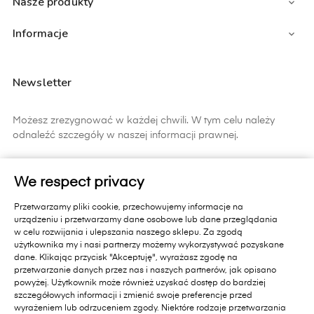
Nasze produkty

Informacje

Newsletter
Możesz zrezygnować w każdej chwili. W tym celu należy
odnaleźć szczegóły w naszej informacji prawnej.
ZAPISZ SIĘ
We respect privacy
Zapisując się do newslettera wyrażasz zgodę na
Przetwarzamy pliki cookie, przechowujemy informacje na
otrzymywanie informacji handlowych od Primavera Furniture Sp. z
urządzeniu i przetwarzamy dane osobowe lub dane przeglądania
o.o. 11-010 Barczewo, Dąbrówka Mała 18 A.. Pamiętaj, zgoda jest
w celu rozwijania i ulepszania naszego sklepu. Za zgodą
dobrowolna i masz prawo cofnąć zgodę w każdym czasie oraz
użytkownika my i nasi partnerzy możemy wykorzystywać pozyskane
prawo dostępu do danych, sprostowania, usunięcia lub
dane. Klikając przycisk "Akceptuję", wyrażasz zgodę na
ograniczenia przetwarzania, prawo wniesienia skargi do organu
przetwarzanie danych przez nas i naszych partnerów, jak opisano
nadzorczego lub przeniesienia danych. Administratorem Państwa
powyżej. Użytkownik może również uzyskać dostęp do bardziej
danych jest Primavera Furniture Sp. z o.o. 11-010 Barczewo,
szczegółowych informacji i zmienić swoje preferencje przed
Dąbrówka Mała 18A.. Administrator przetwarza dane zgodnie z
wyrażeniem lub odrzuceniem zgody. Niektóre rodzaje przetwarzania