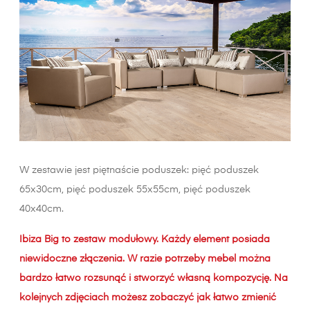
W zestawie jest piętnaście poduszek: pięć poduszek
65x30cm, pięć poduszek 55x55cm, pięć poduszek
40x40cm.
Ibiza Big to zestaw modułowy. Każdy element posiada
niewidoczne złączenia. W razie potrzeby mebel można
bardzo łatwo rozsunąć i stworzyć własną kompozycję. Na
kolejnych zdjęciach możesz zobaczyć jak łatwo zmienić