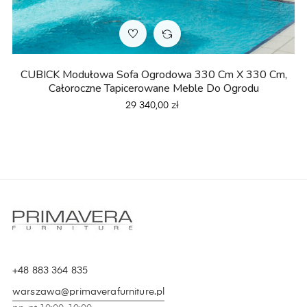
CUBICK Modułowa Sofa Ogrodowa 330 Cm X 330 Cm,
Całoroczne Tapicerowane Meble Do Ogrodu
Cena
29 340,00 zł
+48 883 364 835
warszawa@primaverafurniture.pl