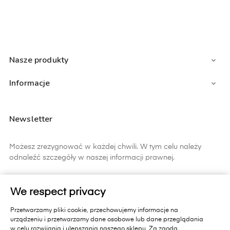
Nasze produkty

Informacje

Newsletter
Możesz zrezygnować w każdej chwili. W tym celu należy
odnaleźć szczegóły w naszej informacji prawnej.
ZAPISZ SIĘ
We respect privacy
Zapisując się do newslettera wyrażasz zgodę na
Przetwarzamy pliki cookie, przechowujemy informacje na
otrzymywanie informacji handlowych od Primavera Furniture Sp. z
urządzeniu i przetwarzamy dane osobowe lub dane przeglądania
o.o. 11-010 Barczewo, Dąbrówka Mała 18 A.. Pamiętaj, zgoda jest
w celu rozwijania i ulepszania naszego sklepu. Za zgodą