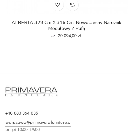
ALBERTA 328 Cm X 316 Cm, Nowoczesny Narożnik
Modułowy Z Pufą
Cena
20 094,00 zł
Od
+48 883 364 835
warszawa@primaverafurniture.pl
pn-pt 10:00-19:00