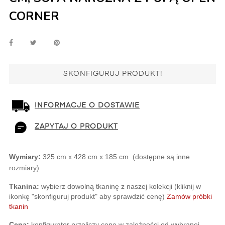
CORNER
SKONFIGURUJ PRODUKT!
INFORMACJE O DOSTAWIE
ZAPYTAJ O PRODUKT
Wymiary:
 325 cm x 428 cm x 185 cm  (dostępne są inne 
rozmiary)
Tkanina:
 wybierz dowolną tkaninę z naszej kolekcji (kliknij w 
ikonkę "skonfiguruj produkt" aby sprawdzić cenę)
Zamów próbki 
tkanin
Cena:
 konfigurator przeliczy cenę w zależności od wybranej 