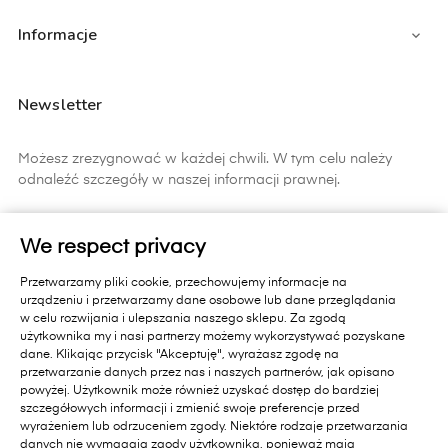
Informacje

Newsletter
Możesz zrezygnować w każdej chwili. W tym celu należy
odnaleźć szczegóły w naszej informacji prawnej.
ZAPISZ SIĘ
We respect privacy
Zapisując się do newslettera wyrażasz zgodę na
Przetwarzamy pliki cookie, przechowujemy informacje na
otrzymywanie informacji handlowych od Primavera Furniture Sp. z
urządzeniu i przetwarzamy dane osobowe lub dane przeglądania
o.o. 11-010 Barczewo, Dąbrówka Mała 18 A.. Pamiętaj, zgoda jest
w celu rozwijania i ulepszania naszego sklepu. Za zgodą
dobrowolna i masz prawo cofnąć zgodę w każdym czasie oraz
użytkownika my i nasi partnerzy możemy wykorzystywać pozyskane
prawo dostępu do danych, sprostowania, usunięcia lub
dane. Klikając przycisk "Akceptuję", wyrażasz zgodę na
ograniczenia przetwarzania, prawo wniesienia skargi do organu
przetwarzanie danych przez nas i naszych partnerów, jak opisano
nadzorczego lub przeniesienia danych. Administratorem Państwa
powyżej. Użytkownik może również uzyskać dostęp do bardziej
danych jest Primavera Furniture Sp. z o.o. 11-010 Barczewo,
szczegółowych informacji i zmienić swoje preferencje przed
Dąbrówka Mała 18A.. Administrator przetwarza dane zgodnie z
wyrażeniem lub odrzuceniem zgody. Niektóre rodzaje przetwarzania
danych nie wymagają zgody użytkownika, ponieważ mają
Polityką Prywatności sklepu internetowego
[dostępną na stronie]
i