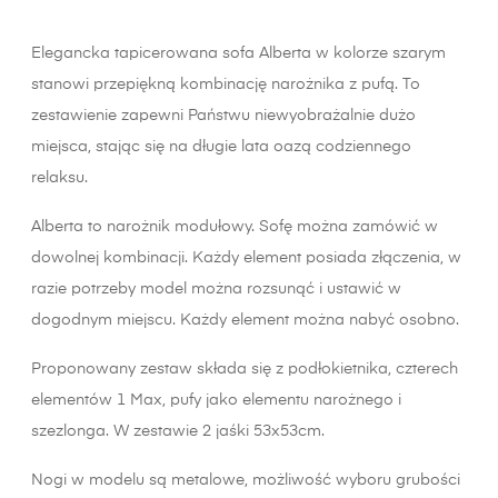
Elegancka tapicerowana sofa Alberta w kolorze szarym
stanowi przepiękną kombinację narożnika z pufą. To
zestawienie zapewni Państwu niewyobrażalnie dużo
miejsca, stając się na długie lata oazą codziennego
relaksu.
Alberta to narożnik modułowy. Sofę można zamówić w
dowolnej kombinacji. Każdy element posiada złączenia, w
razie potrzeby model można rozsunąć i ustawić w
dogodnym miejscu. Każdy element można nabyć osobno.
Proponowany zestaw składa się z podłokietnika, czterech
elementów 1 Max, pufy jako elementu narożnego i
szezlonga. W zestawie 2 jaśki 53x53cm.
Nogi w modelu są metalowe, możliwość wyboru grubości