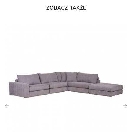
ZOBACZ TAKŻE
‹
›