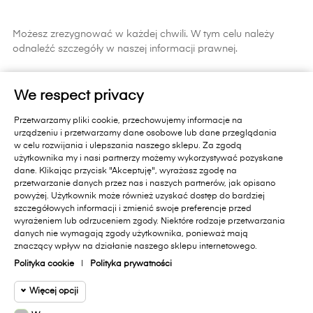
Możesz zrezygnować w każdej chwili. W tym celu należy
odnaleźć szczegóły w naszej informacji prawnej.
ZAPISZ SIĘ
We respect privacy
Zapisując się do newslettera wyrażasz zgodę na
Przetwarzamy pliki cookie, przechowujemy informacje na
otrzymywanie informacji handlowych od Primavera Furniture Sp. z
urządzeniu i przetwarzamy dane osobowe lub dane przeglądania
o.o. 11-010 Barczewo, Dąbrówka Mała 18 A.. Pamiętaj, zgoda jest
w celu rozwijania i ulepszania naszego sklepu. Za zgodą
dobrowolna i masz prawo cofnąć zgodę w każdym czasie oraz
użytkownika my i nasi partnerzy możemy wykorzystywać pozyskane
prawo dostępu do danych, sprostowania, usunięcia lub
dane. Klikając przycisk "Akceptuję", wyrażasz zgodę na
ograniczenia przetwarzania, prawo wniesienia skargi do organu
przetwarzanie danych przez nas i naszych partnerów, jak opisano
nadzorczego lub przeniesienia danych. Administratorem Państwa
powyżej. Użytkownik może również uzyskać dostęp do bardziej
danych jest Primavera Furniture Sp. z o.o. 11-010 Barczewo,
szczegółowych informacji i zmienić swoje preferencje przed
Dąbrówka Mała 18A.. Administrator przetwarza dane zgodnie z
wyrażeniem lub odrzuceniem zgody. Niektóre rodzaje przetwarzania
danych nie wymagają zgody użytkownika, ponieważ mają
Polityką Prywatności sklepu internetowego
[dostępną na stronie]
i
znaczący wpływ na działanie naszego sklepu internetowego.
polityką ochrony danych w Primavera Furniture Sp. z o.o.
[dostępną na stronie]
.
Polityka cookie
|
Polityka prywatności
Więcej opcji
Facebook
Instagram