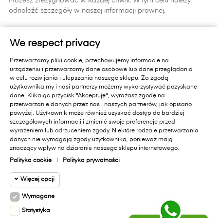
Możesz zrezygnować w każdej chwili. W tym celu należy
odnaleźć szczegóły w naszej informacji prawnej.
ZAPISZ SIĘ
We respect privacy
Zapisując się do newslettera wyrażasz zgodę na
Przetwarzamy pliki cookie, przechowujemy informacje na
otrzymywanie informacji handlowych od Primavera Furniture Sp. z
urządzeniu i przetwarzamy dane osobowe lub dane przeglądania
o.o. 11-010 Barczewo, Dąbrówka Mała 18 A.. Pamiętaj, zgoda jest
w celu rozwijania i ulepszania naszego sklepu. Za zgodą
dobrowolna i masz prawo cofnąć zgodę w każdym czasie oraz
użytkownika my i nasi partnerzy możemy wykorzystywać pozyskane
prawo dostępu do danych, sprostowania, usunięcia lub
dane. Klikając przycisk "Akceptuję", wyrażasz zgodę na
ograniczenia przetwarzania, prawo wniesienia skargi do organu
przetwarzanie danych przez nas i naszych partnerów, jak opisano
nadzorczego lub przeniesienia danych. Administratorem Państwa
powyżej. Użytkownik może również uzyskać dostęp do bardziej
danych jest Primavera Furniture Sp. z o.o. 11-010 Barczewo,
szczegółowych informacji i zmienić swoje preferencje przed
Dąbrówka Mała 18A.. Administrator przetwarza dane zgodnie z
wyrażeniem lub odrzuceniem zgody. Niektóre rodzaje przetwarzania
danych nie wymagają zgody użytkownika, ponieważ mają
Polityką Prywatności sklepu internetowego
[dostępną na stronie]
i
znaczący wpływ na działanie naszego sklepu internetowego.
polityką ochrony danych w Primavera Furniture Sp. z o.o.
[dostępną na stronie]
.
Polityka cookie
|
Polityka prywatności
Więcej opcji
Facebook
Instagram
Wymagane
Cookie funkcjonalne
Wymagane
Statystyka