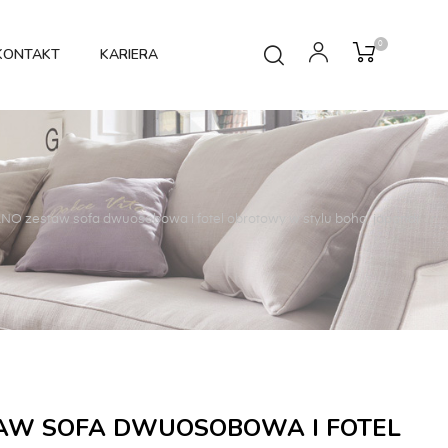
0
KONTAKT
KARIERA
O zestaw sofa dwuosobowa i fotel obrotowy w stylu boho, japandi
AW SOFA DWUOSOBOWA I FOTEL