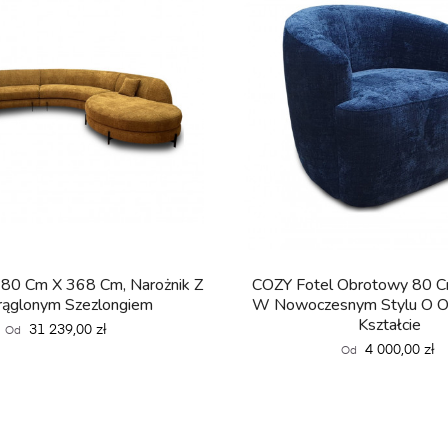
80 Cm X 368 Cm, Narożnik Z
COZY Fotel Obrotowy 80 C
rąglonym Szezlongiem
W Nowoczesnym Stylu O 
Kształcie
Cena
31 239,00 zł
Od
Cena
4 000,00 zł
Od