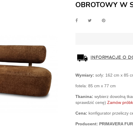
OBROTOWY W S
INFORMACJE O D
Wymiary: 
sofy: 162 cm x 85 
fotela: 85 cm x 77 cm
Tkanina:
 wybierz dowolną tkani
sprawdzić cenę)
Zamów próbki
Cena:
 konfigurator przeliczy 
Producent: PRIMAVERA FUR