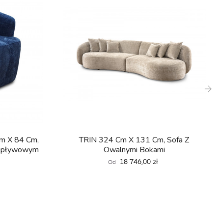
›
m X 84 Cm,
TRIN 324 Cm X 131 Cm, Sofa Z
Opływowym
Owalnymi Bokami
Cena
18 746,00 zł
Od