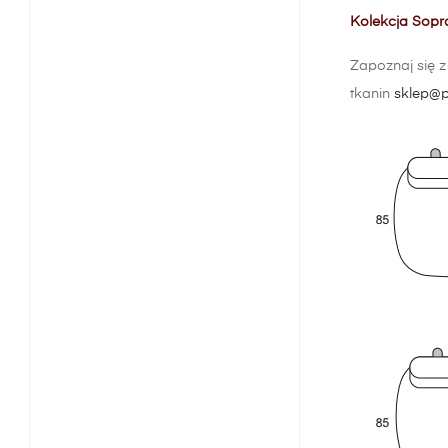
Kolekcja Sopr
Zapoznaj się 
tkanin
sklep@p