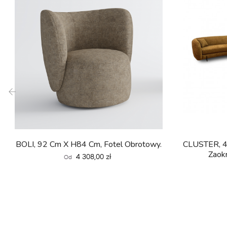
‹
BOLI, 92 Cm X H84 Cm, Fotel Obrotowy.
CLUSTER, 4
Zaok
Cena
4 308,00 zł
Od