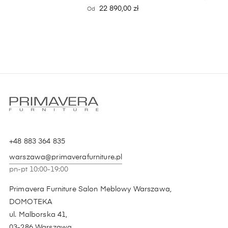
Cena
22 890,00 zł
Od
+48 883 364 835
warszawa@primaverafurniture.pl
pn-pt 10:00-19:00
Primavera Furniture Salon Meblowy Warszawa,
DOMOTEKA
ul. Malborska 41,
03-286 Warszawa