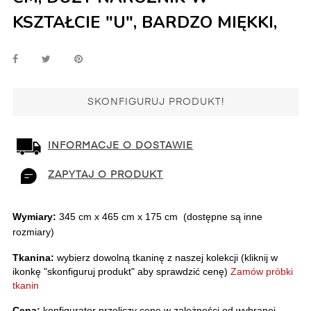
KSZTAŁCIE "U", BARDZO MIĘKKI,
SKONFIGURUJ PRODUKT!
INFORMACJE O DOSTAWIE
ZAPYTAJ O PRODUKT
Wymiary:
 345 cm x 465 cm x 175 cm  (dostępne są inne 
rozmiary)
Tkanina:
 wybierz dowolną tkaninę z naszej kolekcji (kliknij w 
ikonkę "skonfiguruj produkt" aby sprawdzić cenę)
Zamów próbki 
tkanin
Cena:
 konfigurator przeliczy cenę w zależności od wybranej 