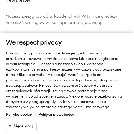
Newsletter
Możesz zrezygnować w każdej chwili. W tym celu należy
odnaleźć szczegóły w naszej informacji prawnej.
ZAPISZ SIĘ
We respect privacy
Zapisując się do newslettera wyrażasz zgodę na
Przetwarzamy pliki cookie, przechowujemy informacje na
otrzymywanie informacji handlowych od Primavera Furniture Sp. z
urządzeniu i przetwarzamy dane osobowe lub dane przeglądania
o.o. 11-010 Barczewo, Dąbrówka Mała 18 A.. Pamiętaj, zgoda jest
w celu rozwijania i ulepszania naszego sklepu. Za zgodą
dobrowolna i masz prawo cofnąć zgodę w każdym czasie oraz
użytkownika my i nasi partnerzy możemy wykorzystywać pozyskane
prawo dostępu do danych, sprostowania, usunięcia lub
dane. Klikając przycisk "Akceptuję", wyrażasz zgodę na
ograniczenia przetwarzania, prawo wniesienia skargi do organu
przetwarzanie danych przez nas i naszych partnerów, jak opisano
nadzorczego lub przeniesienia danych. Administratorem Państwa
powyżej. Użytkownik może również uzyskać dostęp do bardziej
danych jest Primavera Furniture Sp. z o.o. 11-010 Barczewo,
szczegółowych informacji i zmienić swoje preferencje przed
Dąbrówka Mała 18A.. Administrator przetwarza dane zgodnie z
wyrażeniem lub odrzuceniem zgody. Niektóre rodzaje przetwarzania
danych nie wymagają zgody użytkownika, ponieważ mają
Polityką Prywatności sklepu internetowego
[dostępną na stronie]
i
znaczący wpływ na działanie naszego sklepu internetowego.
polityką ochrony danych w Primavera Furniture Sp. z o.o.
[dostępną na stronie]
.
Polityka cookie
|
Polityka prywatności
Więcej opcji
Facebook
Instagram