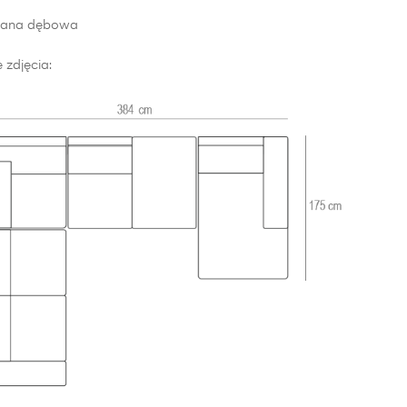
iana dębowa
 zdjęcia: