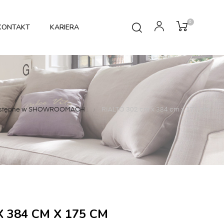
0
KONTAKT
KARIERA
ostępne w SHOWROOMACH
RIALTO 302 cm x 384 cm x 175 cm
X 384 CM X 175 CM