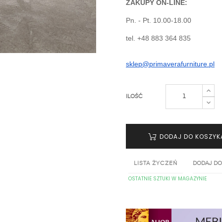
ZAKUPY ON-LINE:
Pn. - Pt. 10.00-18.00
tel. +48 883 364 835
sklep@primaverafurniture.pl
ILOŚĆ
DODAJ DO KOSZYK
LISTA ŻYCZEŃ
DODAJ DO
OSTATNIE SZTUKI W MAGAZYNIE