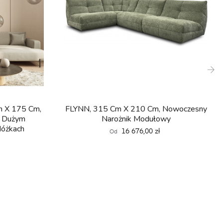
›
 X 175 Cm,
FLYNN, 315 Cm X 210 Cm, Nowoczesny
Z Dużym
Narożnik Modułowy
Nóżkach
Cena
16 676,00 zł
Od