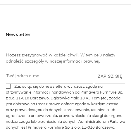
Newsletter
Możesz zrezygnować w każdej chwili. W tym celu należy
odnaleźć szczegóły w naszej informacji prawnej.
ZAPISZ SIĘ
Zapisując się do newslettera wyrażasz zgodę na
otrzymywanie informacji handlowych od Primavera Furniture Sp.
z o.o. 11-010 Barczewo, Dąbrówka Mała 18 A.. Pamiętaj, zgoda
jest dobrowolna i masz prawo cofnąć zgodę w każdym czasie
oraz prawo dostępu do danych, sprostowania, usunięcia lub
ograniczenia przetwarzania, prawo wniesienia skargi do organu
nadzorczego lub przeniesienia danych. Administratorem Państwa
danych jest Primavera Furniture Sp. z o.o. 11-010 Barczewo,