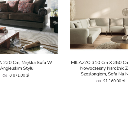
 230 Cm, Miękka Sofa W
MILAZZO 310 Cm X 380 Cm
Angielskim Stylu
Nowoczesny Narożnik 
Szezlongiem, Sofa Na 
Cena
8 871,00 zł
Od
Cena
21 160,00 zł
Od