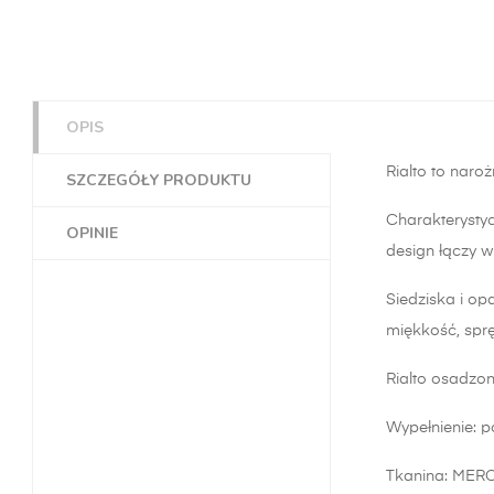
OPIS
Rialto to naro
SZCZEGÓŁY PRODUKTU
Charakterystyc
OPINIE
design łączy w
Siedziska i op
miękkość, sprę
Rialto osadzon
Wypełnienie: 
p
Tkanina: MERC