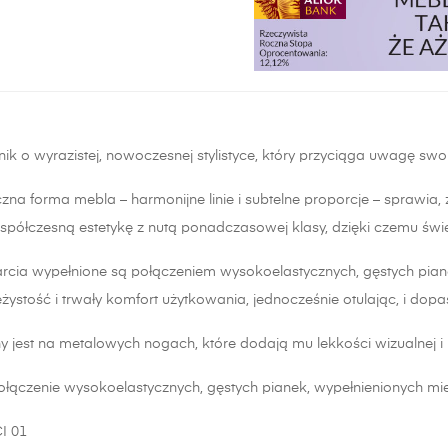
żnik o wyrazistej, nowoczesnej stylistyce, który przyciąga uwagę swoj
zna forma mebla – harmonijne linie i subtelne proporcje – sprawia, ż
spółczesną estetykę z nutą ponadczasowej klasy, dzięki czemu świe
arcia wypełnione są połączeniem wysokoelastycznych, gęstych pianek
żystość i trwały komfort użytkowania, jednocześnie otulając, i dopas
y jest na metalowych nogach, które dodają mu lekkości wizualnej 
ołączenie wysokoelastycznych, gęstych pianek, wypełnienionych mies
I 01